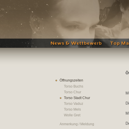
Ö
Öffnungszeiten
Torso Buchs
Torso Chur
M
Torso Stadt Chur
D
Torso Vaduz
Torso Mels
M
Wolle Gret
D
Anmerkung / Meldung