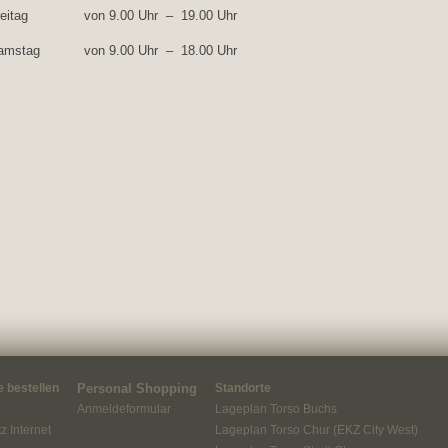
eitag
von 9.00 Uhr – 19.00 Uhr
amstag
von 9.00 Uhr – 18.00 Uhr
 bestellen
Personal Shopping
Standorte
Anmeldeformular
Lageplan Torso Buchs
z Internet
Lageplan Torso Chur (EKZ City West)