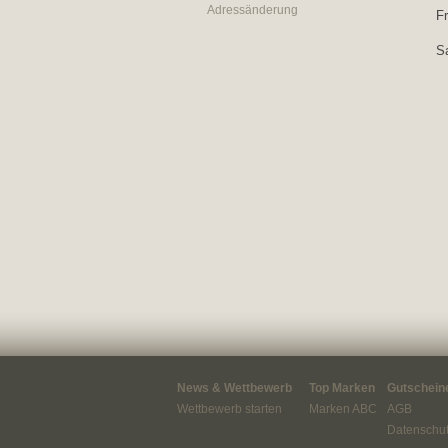
Adressänderung
Fr
S
News & Wettbewerb
Top Marken
Gutscheine
Wettbewerb starten
Marken ABC
AGB
Datenschut