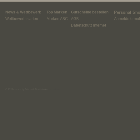
News & Wettbewerb
Top Marken
Gutscheine bestellen
Personal Sh
Wettbewerb starten
Marken ABC
AGB
Anmeldeformul
Datenschutz Internet
© 2026
created by 2sic
with
DotNetNuke
anmelden