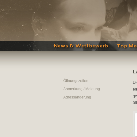
L
Öffnungszeiten
Di
Anmerkung / Meldung
er
ge
Adressänderung
öf