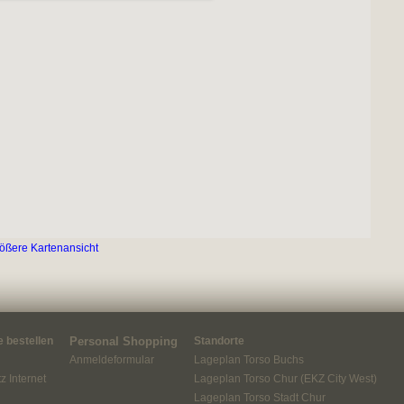
ößere Kartenansicht
 bestellen
Personal Shopping
Standorte
Anmeldeformular
Lageplan Torso Buchs
z Internet
Lageplan Torso Chur (EKZ City West)
Lageplan Torso Stadt Chur