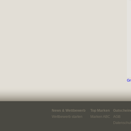
Gr
News & Wettbewerb
Top Marken
Gutscheine
Wettbewerb starten
Marken ABC
AGB
Datenschut